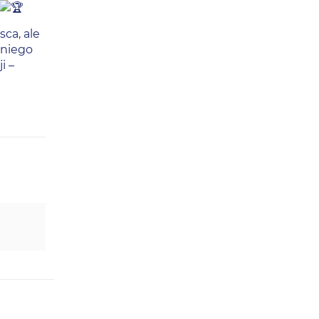
ca, ale
 niego
i –