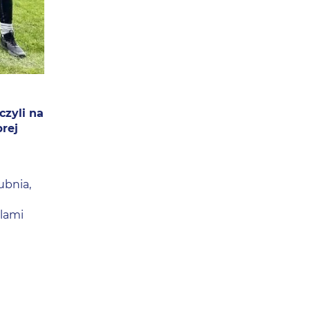
zyli na
brej
ubnia,
tlami