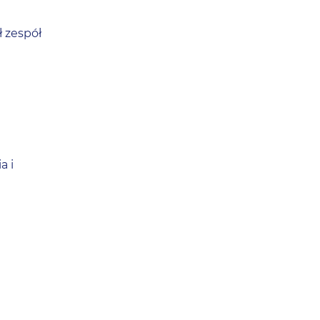
 zespół
a i