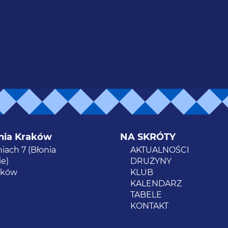
nia Kraków
NA SKRÓTY
niach 7 (Błonia
AKTUALNOŚCI
e)
DRUŻYNY
aków
KLUB
KALENDARZ
944 904
TABELE
enia.info
KONTAKT