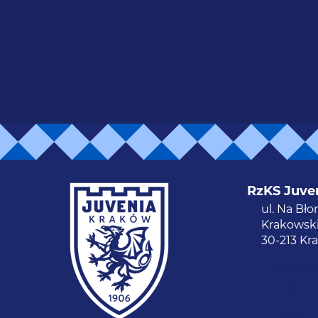
RzKS Juve
ul. Na Bło
Krakowski
30-213 Kr
+48 509 
biuro@juv