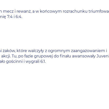
ym mecz i rewanż, a w końcowym rozrachunku triumfował
ę 7:4 i 6:4.
ini żaków, które walczyły z ogromnym zaangażowaniem i
kcji. Tu, po fazie grupowej do finału awansowały Juveni
o gościnni i wygrali 6:1.