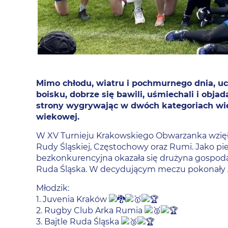
Mimo chłodu, wiatru i pochmurnego dnia, u
boisku, dobrze się bawili, uśmiechali i obja
strony wygrywając w dwóch kategoriach wie
wiekowej.
W XV Turnieju Krakowskiego Obwarzanka wzięło
Rudy Śląskiej, Częstochowy oraz Rumi. Jako pie
bezkonkurencyjna okazała się drużyna gospodar
Ruda Śląska. W decydującym meczu pokonały A
Młodzik:
1. Juvenia Kraków
2. Rugby Club Arka Rumia
3. Bajtle Ruda Śląska