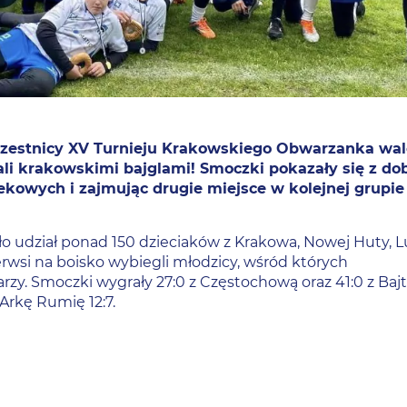
czestnicy XV Turnieju Krakowskiego Obwarzanka walc
dali krakowskimi bajglami! Smoczki pokazały się z do
kowych i zajmując drugie miejsce w kolejnej grupie
 udział ponad 150 dzieciaków z Krakowa, Nowej Huty, L
rwsi na boisko wybiegli młodzicy, wśród których
zy. Smoczki wygrały 27:0 z Częstochową oraz 41:0 z Baj
rkę Rumię 12:7.