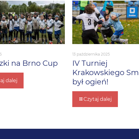
6
13 października 2025
ki na Brno Cup
IV Turniej
Krakowskiego Sm
był ogień!
aj dalej
Czytaj dalej