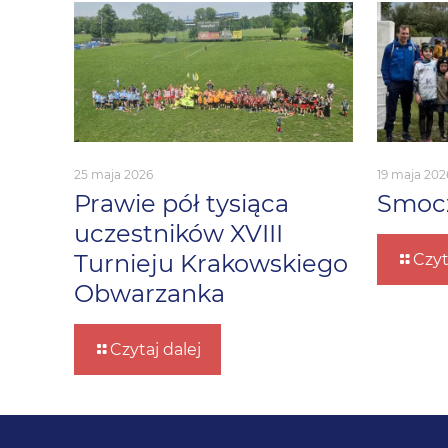
25 maja 2026
19 maja 202
Prawie pół tysiąca
Smocz
uczestników XVIII
Turnieju Krakowskiego
Czyt
Obwarzanka
Czytaj dalej