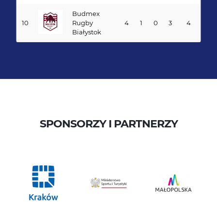
Budmex
10
Rugby
4
1
0
3
4
Białystok
SPONSORZY I PARTNERZY