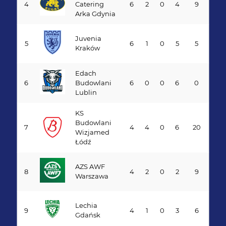
4
Catering
6
2
0
4
9
Arka Gdynia
Juvenia
5
6
1
0
5
5
Kraków
Edach
6
Budowlani
6
0
0
6
0
Lublin
KS
Budowlani
7
4
4
0
6
20
Wizjamed
Łódź
AZS AWF
8
4
2
0
2
9
Warszawa
Lechia
9
4
1
0
3
6
Gdańsk