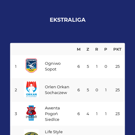
EKSTRALIGA
M
Z
R
P
PKT
Ogniwo
1
6
5
1
0
25
Sopot
Orlen Orkan
2
6
5
0
1
25
Sochaczew
Awenta
3
Pogoń
6
4
1
1
23
Siedlce
Life Style