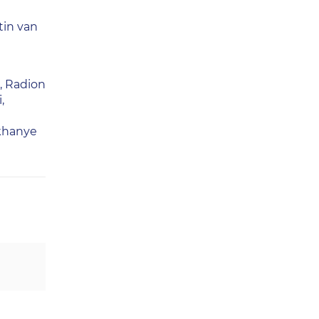
tin van
ś, Radion
,
ukhanye