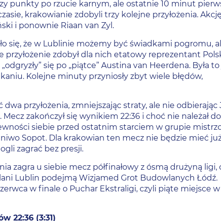
rzy punkty po rzucie karnym, ale ostatnie 10 minut pierw
asie, krakowianie zdobyli trzy kolejne przyłożenia. Akcj
ski i ponownie Riaan van Zyl.
ało się, że w Lublinie możemy być świadkami pogromu, a
 przyłożenie zdobył dla nich etatowy reprezentant Pols
„odgryzły” się po „piątce” Austina van Heerdena. Była to
aniu. Kolejne minuty przyniosły zbyt wiele błędów,
wa przyłożenia, zmniejszając straty, ale nie odbierając 
 Mecz zakończył się wynikiem 22:36 i choć nie należał d
ewności siebie przed ostatnim starciem w grupie mistrzo
iwo Sopot. Dla krakowian ten mecz nie będzie mieć ju
gli zagrać bez presji.
ia zagra u siebie mecz półfinałowy z ósmą drużyną ligi, 
ani Lublin podejmą Wizjamed Grot Budowlanych Łódź.
rwca w finale o Puchar Ekstraligi, czyli piąte miejsce w
 22:36 (3:31)