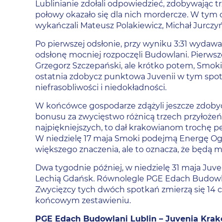
Lublinianie zdołali odpowiedzieć, zdobywając t
połowy okazało się dla nich mordercze. W tym cz
wykańczali Mateusz Polakiewicz, Michał Jurczyń
Po pierwszej odsłonie, przy wyniku 3:31 wydaw
odsłonę mocniej rozpoczęli Budowlani. Pierwsze
Grzegorz Szczepański, ale krótko potem, Smoki 
ostatnia zdobycz punktowa Juvenii w tym spotk
niefrasobliwości i niedokładności.
W końcówce gospodarze zdążyli jeszcze zdobyć d
bonusu za zwycięstwo różnicą trzech przyłożeń.
najpiękniejszych, to dał krakowianom trochę p
W niedzielę 17 maja Smoki podejmą Energę Ogn
większego znaczenia, ale to oznacza, że będą mo
Dwa tygodnie później, w niedzielę 31 maja Juven
Lechią Gdańsk. Równolegle PGE Edach Budowl
Zwycięzcy tych dwóch spotkań zmierzą się 14 cze
końcowym zestawieniu.
PGE Edach Budowlani Lublin – Juvenia Kraków