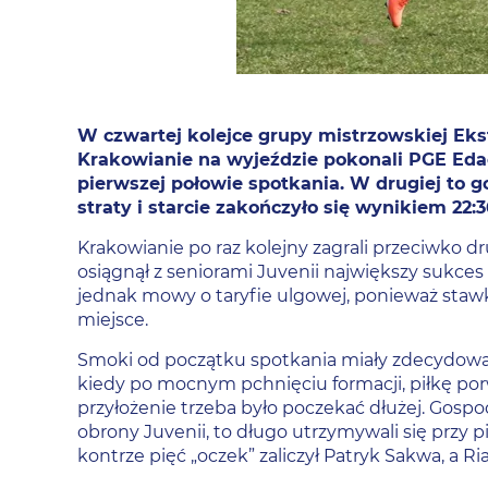
W czwartej kolejce grupy mistrzowskiej Eks
Krakowianie na wyjeździe pokonali PGE Eda
pierwszej połowie spotkania. W drugiej to go
straty i starcie zakończyło się wynikiem 22:36
Krakowianie po raz kolejny zagrali przeciwko d
osiągnął z seniorami Juvenii największy sukces
jednak mowy o taryfie ulgowej, ponieważ staw
miejsce.
Smoki od początku spotkania miały zdecydowaną
kiedy po mocnym pchnięciu formacji, piłkę por
przyłożenie trzeba było poczekać dłużej. Gospod
obrony Juvenii, to długo utrzymywali się przy p
kontrze pięć „oczek” zaliczył Patryk Sakwa, a R