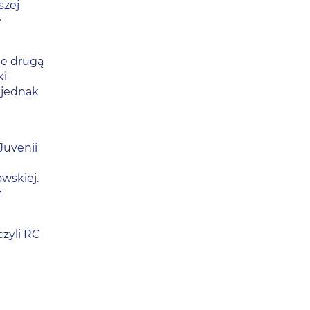
szej
ę
le drugą
ki
 jednak
Juvenii
o
wskiej.
ż
czyli RC