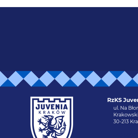
RzKS Juve
ul. Na Bło
Krakowski
30-213 Kr
+48 509 