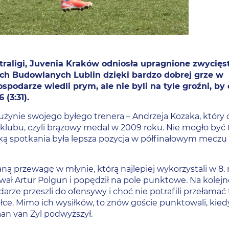
traligi, Juvenia Kraków odniosła upragnione zwycięs
ch Budowlanych Lublin dzięki bardzo dobrej grze w
spodarze wiedli prym, ale nie byli na tyle groźni, by
 (3:31).
rużynie swojego byłego trenera – Andrzeja Kozaka, który 
 klubu, czyli brązowy medal w 2009 roku. Nie mogło być 
ką spotkania była lepsza pozycja w półfinałowym meczu 
 przewagę w młynie, którą najlepiej wykorzystali w 8. 
wał Artur Polgun i popędził na pole punktowe. Na kolejn
arze przeszli do ofensywy i choć nie potrafili przełamać
iłce. Mimo ich wysiłków, to znów goście punktowali, kied
iaan van Zyl podwyższył.