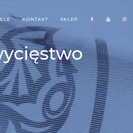
ELE
KONTAKT
SKLEP
wycięstwo