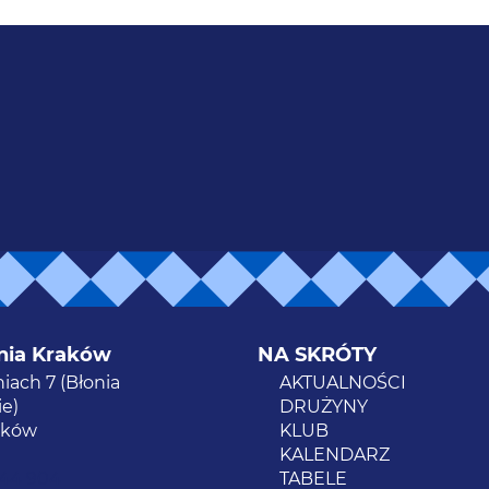
nia Kraków
NA SKRÓTY
niach 7 (Błonia
AKTUALNOŚCI
e)
DRUŻYNY
aków
KLUB
KALENDARZ
944 904
TABELE