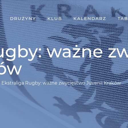
DRUŻYNY
KLUB
KALENDARZ
TAB
Rugby: ważne z
ków
Ekstraliga Rugby: ważne zwycięstwo Juvenii Kraków