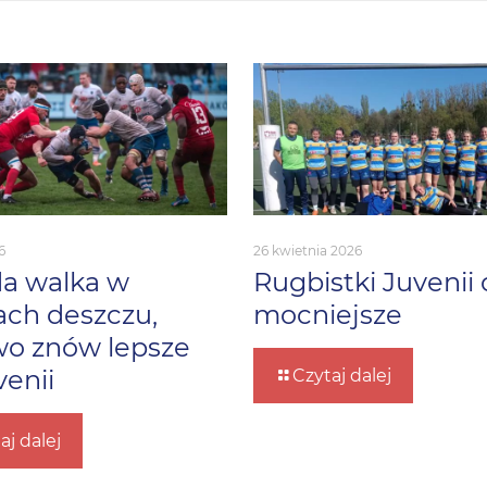
6
26 kwietnia 2026
a walka w
Rugbistki Juvenii 
ach deszczu,
mocniejsze
o znów lepsze
venii
Czytaj dalej
aj dalej