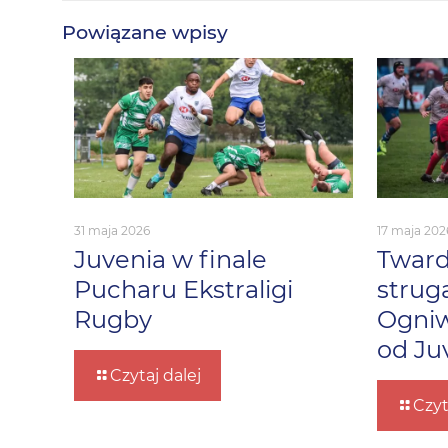
Powiązane wpisy
31 maja 2026
17 maja 202
Juvenia w finale
Tward
Pucharu Ekstraligi
strug
Rugby
Ogniw
od Ju
Czytaj dalej
Czyt