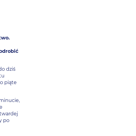
two.
 odrobić
do dziś
tu
o piąte
minucie,
e
 twardej
y po