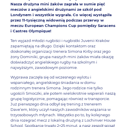
Nasza drużyna mini żaków zagrała w sumie pięć
meczów z angielskimi drużynami ze szkół pod
Londynem i wszystkie wygrała. Co więcej wystąpiła
przez 11-tysięczną widownią podczas przerwy w
meczu European Champions Cup pomiędzy Saracens
i Castres Olympique!
Ten wyjazd młodzi rugbiści i rugbistki Juvenii Kraków
zapamiętają na długo. Dzięki kontaktom oraz
doskonałej organizacji trenera Simona Kirby oraz jego
żony Dominiki, grupa naszych mini żaków miała okazję
doświadczyć angielskiego rugby na szkolnym i
najwyższym, zawodowym poziomie.
Wyprawa zaczęła się od wczesnego wylotu i
wspaniałego, angielskiego śniadania w domu
rodzinnym trenera Simona. Jego rodzice nie tylko
ugościli Smoczki, ale potem wielokrotnie wspierali naszą
grupę logistycznie, pomagając również w transporcie.
Już pierwszego dnia odbył się trening z trenerem
Dave’em, który uczył naszych zawodników wiązania w
trzyosobowych młynach. Wszystko po to, by kolejnego
dnia rozegrać mecz z lokalną drużyną z Lochinver House
School. Spotkanie trwało 2×25 minut, a nasz zespół spisał