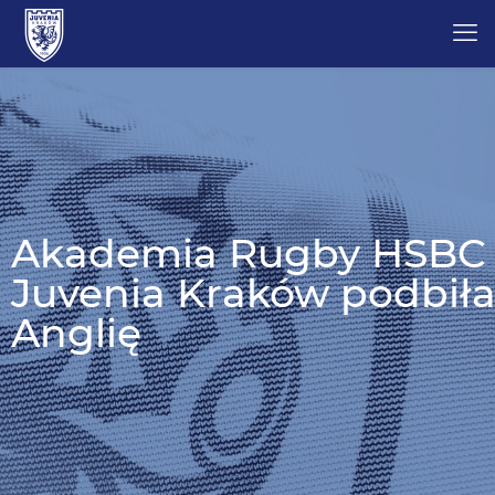
Akademia Rugby HSBC
Juvenia Kraków podbił
Anglię