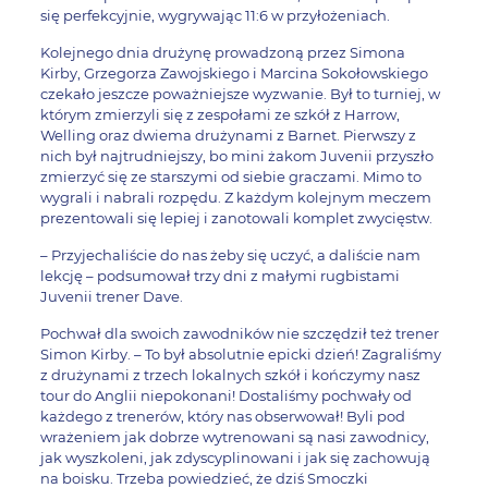
się perfekcyjnie, wygrywając 11:6 w przyłożeniach.
Kolejnego dnia drużynę prowadzoną przez Simona
Kirby, Grzegorza Zawojskiego i Marcina Sokołowskiego
czekało jeszcze poważniejsze wyzwanie. Był to turniej, w
którym zmierzyli się z zespołami ze szkół z Harrow,
Welling oraz dwiema drużynami z Barnet. Pierwszy z
nich był najtrudniejszy, bo mini żakom Juvenii przyszło
zmierzyć się ze starszymi od siebie graczami. Mimo to
wygrali i nabrali rozpędu. Z każdym kolejnym meczem
prezentowali się lepiej i zanotowali komplet zwycięstw.
– Przyjechaliście do nas żeby się uczyć, a daliście nam
lekcję – podsumował trzy dni z małymi rugbistami
Juvenii trener Dave.
Pochwał dla swoich zawodników nie szczędził też trener
Simon Kirby. – To był absolutnie epicki dzień! Zagraliśmy
z drużynami z trzech lokalnych szkół i kończymy nasz
tour do Anglii niepokonani! Dostaliśmy pochwały od
każdego z trenerów, który nas obserwował! Byli pod
wrażeniem jak dobrze wytrenowani są nasi zawodnicy,
jak wyszkoleni, jak zdyscyplinowani i jak się zachowują
na boisku. Trzeba powiedzieć, że dziś Smoczki