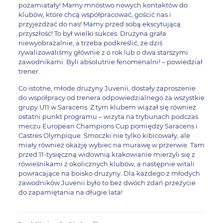
pozamiatały! Mamy mnóstwo nowych kontaktów do
klubów, które chcą współpracować, gościć nas i
przyjeżdżać do nas! Mamy przed sobą ekscytującą
przyszłość! To był wielki sukces. Drużyna grała
niewyobrażalnie, a trzeba podkreślić, że dziś
rywalizowaliśmy głównie z o rok lub o dwa starszymi
zawodnikami. Byli absolutnie fenomenalni! – powiedział
trener.
Co istotne, młode drużyny Juvenii, dostały zaproszenie
do współpracy od trenera odpowiedzialnego za wszystkie
grupy U11 w Saracens. Z tym klubem wiązał się również
ostatni punkt programu – wizyta na trybunach podczas
meczu European Champions Cup pomiędzy Saracens i
Castres Olympique. Smoczki nie tylko kibicowały, ale
miały również okazję wybiec na murawę w przerwie. Tam
przed 11-tysięczną widownią krakowianie mierzyli się z
rówieśnikami z okolicznych klubów, a następnie witali
powracające na boisko drużyny. Dla każdego z młodych
zawodników Juvenii było to bez dwóch zdań przeżycie
do zapamiętania na długie lata!