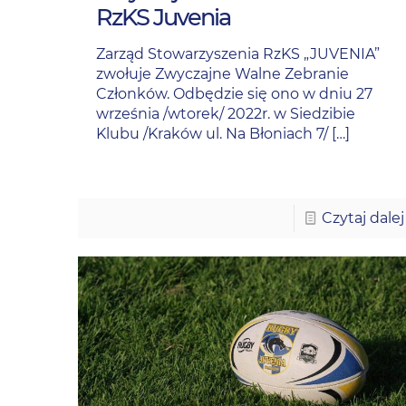
RzKS Juvenia
Zarząd Stowarzyszenia RzKS „JUVENIA”
zwołuje Zwyczajne Walne Zebranie
Członków. Odbędzie się ono w dniu 27
września /wtorek/ 2022r. w Siedzibie
Klubu /Kraków ul. Na Błoniach 7/
[…]
Czytaj dalej