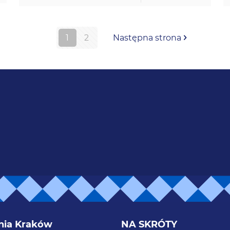
1
2
Następna strona
nia Kraków
NA SKRÓTY